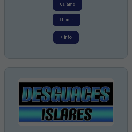
Guíame
Llamar
+ info