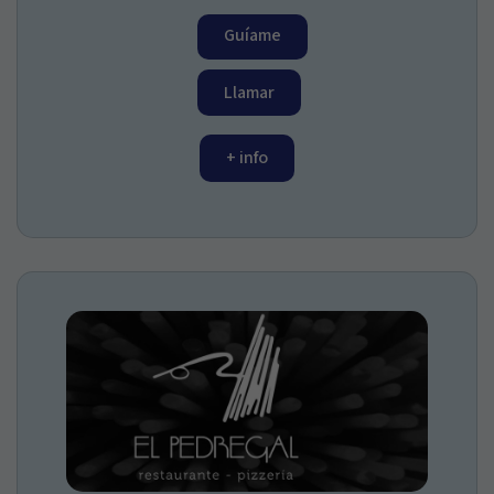
Guíame
Llamar
+ info