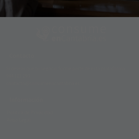
Contacto
Si deseas que tu negocio forme parte de esta plataforma:
944 101 293​​
contacto@consumeencantabria.es
Información
Política de Privacidad
Aviso Legal