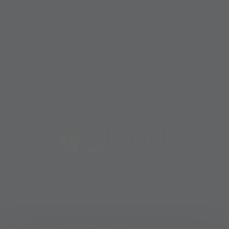
Contacto
Si deseas que tu negocio forme parte de esta plataforma:
944 101 293​​
contacto@consumeencantabria.es