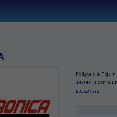
A
Polígono la Tejera
39700 – Castro Ur
633527575