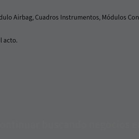
dulo Airbag, Cuadros Instrumentos, Módulos Conf
l acto.
 continuar buscando negocios e